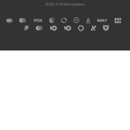
2026 © МэйнСервис