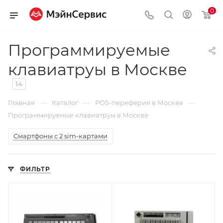
0
Программируемые
клавиатруы в Москве
14
—
—
—
Главная
Каталог
POS-переферия в Москве
Программируемые клавиатруы в Москве
Смартфоны с 2 sim-картами
ФИЛЬТР