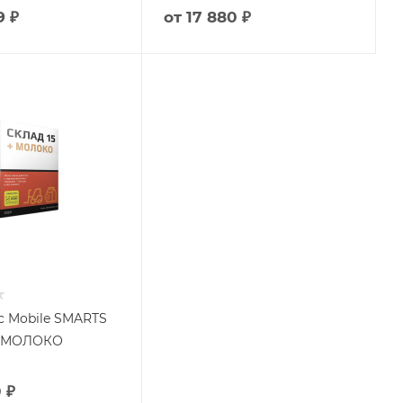
9 ₽
от
17 880 ₽
 Mobile SMARTS
 + МОЛОКО
 ₽