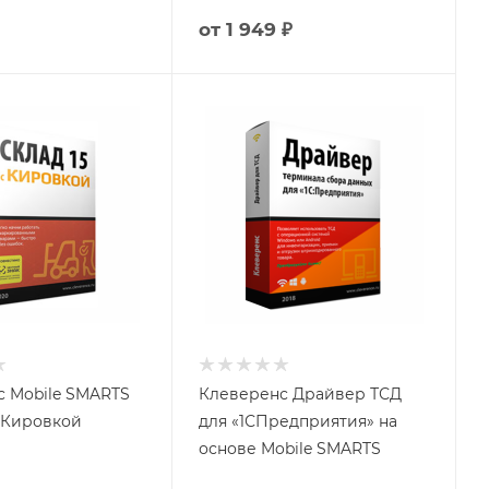
от
1 949 ₽
 Mobile SMARTS
Клеверенс Драйвер ТСД
с Кировкой
для «1СПредприятия» на
основе Mobile SMARTS