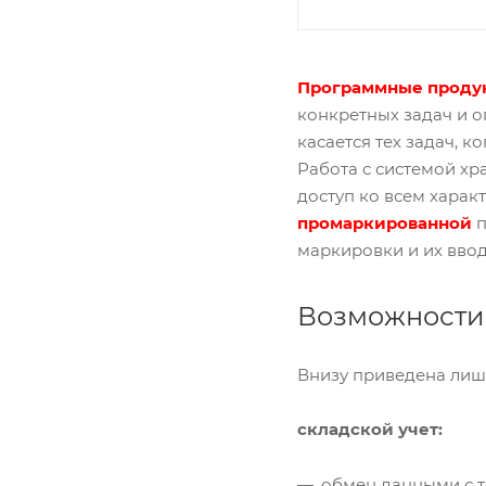
Программные продук
конкретных задач и о
касается тех задач, 
Работа с системой х
доступ ко всем хара
промаркированной
п
маркировки и их ввод
Возможности
Внизу приведена лиш
складской учет:
обмен данными с т