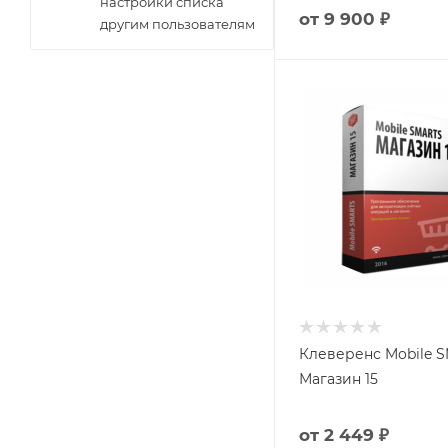
настройки списка
от
9 900 ₽
другим пользователям
Клеверенс Mobile 
Магазин 15
от
2 449 ₽