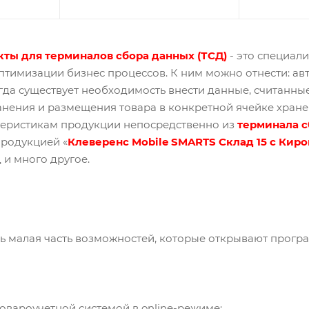
ты для терминалов сбора данных (ТСД)
- это специал
птимизации бизнес процессов. К ним можно отнести: авт
когда существует необходимость внести данные, считанны
ранения и размещения товара в конкретной ячейке хра
ктеристикам продукции непосредственно из
терминала с
родукцией «
Клеверенс Mobile SMARTS Склад 15 с Кир
 и много другое.
ь малая часть возможностей, которые открывают прог
овароучетной системой в online-режиме;