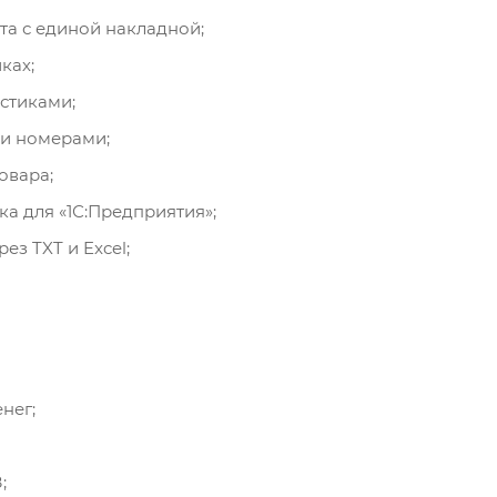
та с единой накладной;
ках;
истиками;
ми номерами;
овара;
ка для «1С:Предприятия»;
з TXT и Excel;
нег;
;