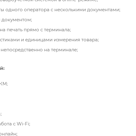
ы одного оператора с несколькими документами;
с документом;
на печать прямо с терминала;
истиками и единицами измерения товара;
 непосредственно на терминале;
й:
КМ;
;
ота с Wi-Fi;
онлайн;