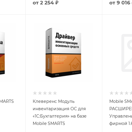
от
2 254 ₽
от
9 016 
SMARTS
Клеверенс Модуль
Mobile SMA
инвентаризация ОС для
РАСШИРЕН
«1С:Бухгалтерия» на базе
Управлен
Mobile SMARTS
фирмой 1.