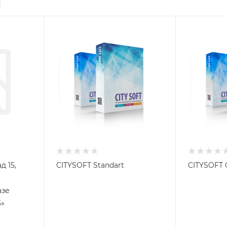
д 15,
CITYSOFT Standart
CITYSOFT 
азе
3»