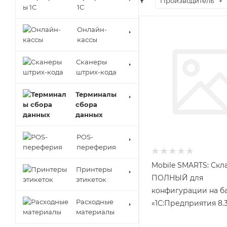
Производитель
1С
Онлайн-
кассы
Сканеры
штрих-кода
Терминалы
сбора
данных
POS-
переферия
Mobile SMARTS: Скла
Принтеры
ПОЛНЫЙ для
этикеток
конфигурации на б
Расходные
«1С:Предприятия 8.
материалы