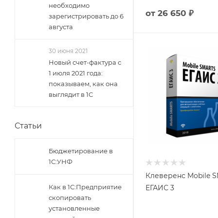
необходимо
от
26 650 ₽
зарегистрировать до 6
августа
30 июня 2021
Новый счет-фактура с
1 июля 2021 года:
показываем, как она
выглядит в 1С
Статьи
Бюджетирование в
1С:УНФ
Клеверенс Mobile 
Как в 1С:Предприятие
ЕГАИС 3
скопировать
установленные