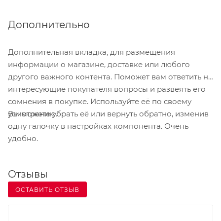
ресторанном бизнесе, сферах здравоохранения,
логистики и розничной торговли.
Дополнительно
Отличительными особенностями чекового
принтера BSmart BS260 являются возможность
Дополнительная вкладка, для размещения
печати QR кода, распознавание рукописных
информации о магазине, доставке или любого
шрифтов, скорость печати до 260 мм/с,
другого важного контента. Поможет вам ответить на
подключение по трем интерфейсам: USB, RS-232,
интересующие покупателя вопросы и развеять его
LAN.
сомнения в покупке. Используйте её по своему
Вы можете убрать её или вернуть обратно, изменив
усмотрению.
одну галочку в настройках компонента. Очень
удобно.
Отзывы
ОСТАВИТЬ ОТЗЫВ