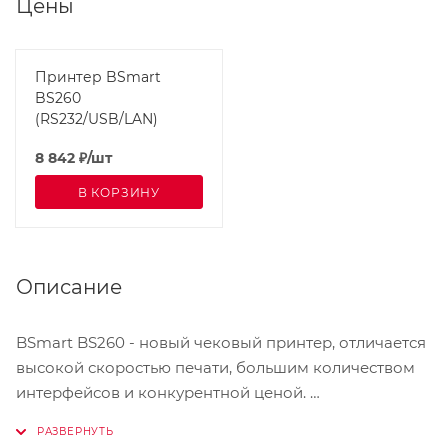
Цены
Принтер BSmart
BS260
(RS232/USB/LAN)
8 842
₽
/шт
В КОРЗИНУ
Описание
BSmart BS260 - новый чековый принтер, отличается
высокой скоростью печати, большим количеством
интерфейсов и конкурентной ценой.
BSmart BS260 идеально подходит для
использования в развлекательном, гостиничном и