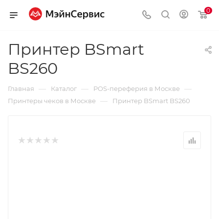
0
Принтер BSmart
BS260
—
—
—
Главная
Каталог
POS-переферия в Москве
—
Принтеры чеков в Москве
Принтер BSmart BS260