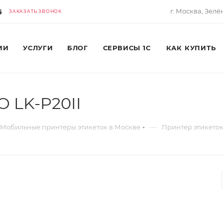
6
г. Москва, Зелё
ЗАКАЗАТЬ ЗВОНОК
ИИ
УСЛУГИ
БЛОГ
СЕРВИСЫ 1С
КАК КУПИТЬ
 LK-P20II
—
Мобильные принтеры этикеток в Москве
Принтер этикеток