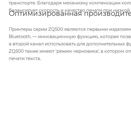
транспорте. Благодаря механизму компенсации холо
балансирует скорость и качество печати при низкой
Оптимизированная производите
Принтеры серии ZQ500 являются первыми изделиям
Bluetooth, — инновационную функцию, которая позв
а второй канал использовать для дополнительных ф
ZQ500 также имеют 'режим черновика', в котором оп
печати текста.