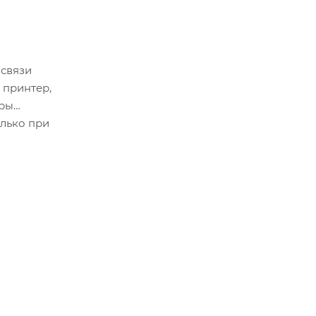
 связи
 принтер,
еры
олько при