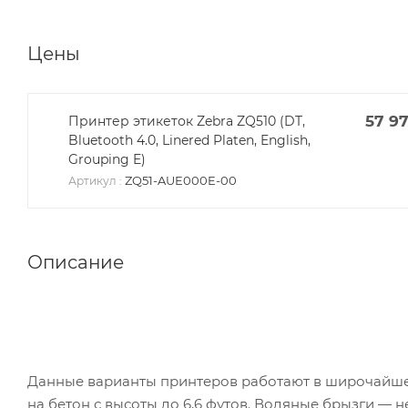
Цены
57 9
Принтер этикеток Zebra ZQ510 (DT,
Bluetooth 4.0, Linered Platen, English,
Grouping E)
ZQ51-AUE000E-00
Артикул
:
Описание
Данные варианты принтеров работают в широчайше
на бетон с высоты до 6,6 футов. Водяные брызги — 