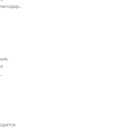
Благодаря
ния,
ет
одится