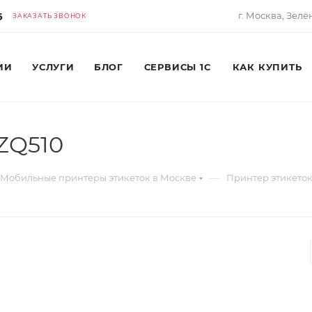
6
г. Москва, Зелё
ЗАКАЗАТЬ ЗВОНОК
ИИ
УСЛУГИ
БЛОГ
СЕРВИСЫ 1С
КАК КУПИТЬ
 ZQ510
—
Мобильные принтеры этикеток в Москве
Принтер этикеток