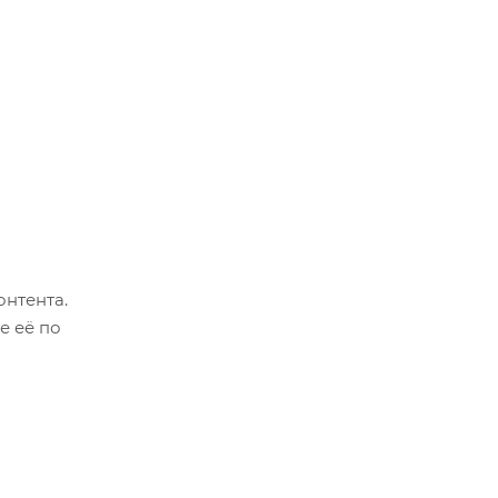
онтента.
е её по