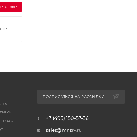
ТЬ ОТЗЫВ
аре
ПОДПИСАТЬСЯ НА РАССЫЛКУ
латы
тавки
+7 (495) 150-57-36
 товар
ет
sales@mnsrv.ru