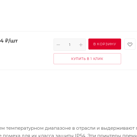
74
₽
/шт
В КОРЗИНУ
КУПИТЬ В 1 КЛИК
м температурном диапазоне в отрасли и выдерживают 
не помеха для их класса защиты IP54. Эти принтеры прем