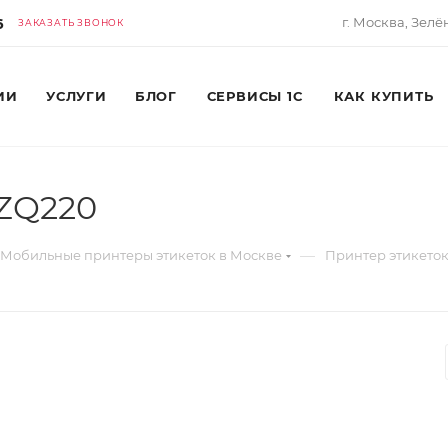
6
г. Москва, Зелё
ЗАКАЗАТЬ ЗВОНОК
ИИ
УСЛУГИ
БЛОГ
СЕРВИСЫ 1С
КАК КУПИТЬ
 ZQ220
—
Мобильные принтеры этикеток в Москве
Принтер этикеток