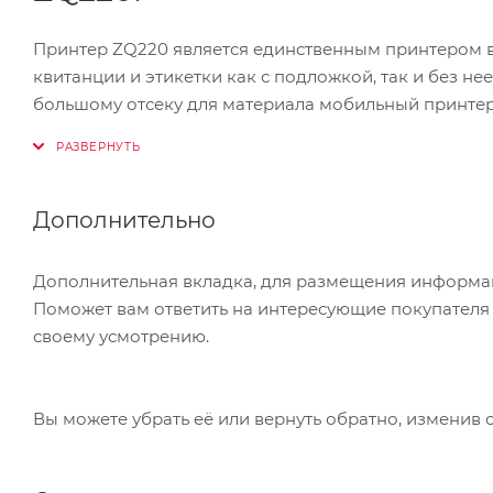
Принтер ZQ220 является единственным принтером в
квитанции и этикетки как с подложкой, так и без 
большому отсеку для материала мобильный принтер 
Для зарядки в автомобиле просто подключите допо
используйте зарядное устройство USB своего моби
принтера ZQ220 с любым мобильным устройством на б
Дополнительно
энергопотреблением (BLE) обеспечивает быстрое с
Дополнительная вкладка, для размещения информаци
В конструкции предусмотрена защита от неизбежны
Поможет вам ответить на интересующие покупателя в
устройство достаточно компактное и легкое для но
своему усмотрению.
оснащен интуитивно понятным OLED-дисплеем и зам
подходит для экономных покупателей.
Вы можете убрать её или вернуть обратно, изменив 