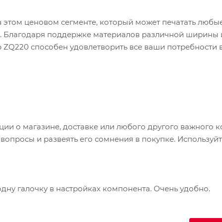
 этом ценовом сегменте, который может печатать любы
нее. Благодаря поддержке материалов различной ширины 
ZQ220 способен удовлетворить все ваши потребности в
лнительное зарядное устройство USB к прикуривателю 
льного телефона. Встроенный модуль NFC упрощает соп
азе Android, а поддержка Bluetooth 4.1 и Bluetooth с н
оединение.
и о магазине, доставке или любого другого важного к
х падений и воздействия природных явлений. Однако п
опросы и развеять его сомнения в покупке. Используйт
шения даже в ограниченном пространстве. Принтер ZQ2
еняемой пользователем батареей, поэтому он отлично
одну галочку в настройках компонента. Очень удобно.