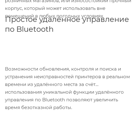
розничных магазинов, или износостойкий прочный
корпус, который может использовать вне
помещений в любых погодных условиях.
Простое удалённое управление
по Bluetooth
Возможности обновления, контроля и поиска и
устранения неисправностей принтеров в реальном
времени из удалённого места за счёт
использования уникальной функции удалённого
управления по Bluetooth позволяют увеличить
время безотказной работы.