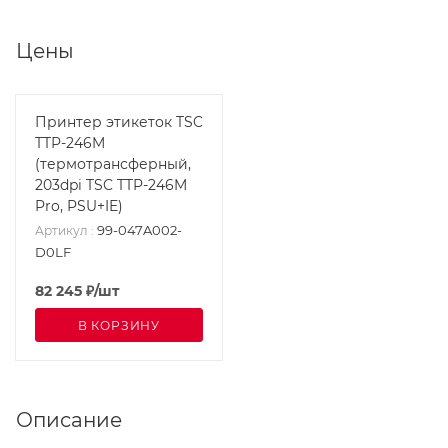
Цены
Принтер этикеток TSC
TTP-246M
(термотрансферный,
203dpi TSC TTP-246M
Pro, PSU+IE)
99-047A002-
Артикул
:
D0LF
82 245
₽
/шт
В КОРЗИНУ
Описание