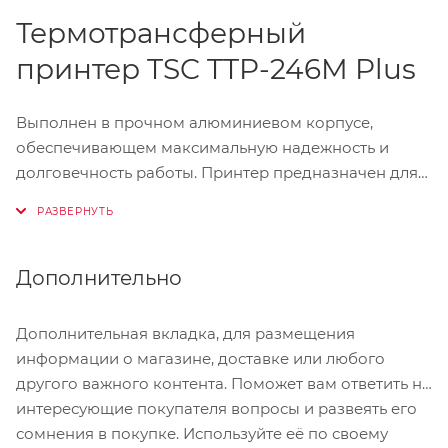
Термотрансферный
принтер TSC TTP-246M Plus
Выполнен в прочном алюминиевом корпусе,
обеспечивающем максимальную надежность и
долговечность работы. Принтер предназначен для
быстрой и качественной печати этикеток с
разрешением 203 точки на дюйм. Для удобства
пользователя модель оснащена большим LCD-
дисплеем, отображающим всю необходимую
Дополнительно
информацию о состоянии устройства. Настройка и
управление принтером производится с помощью
Дополнительная вкладка, для размещения
дисплея и 6 кнопок.
информации о магазине, доставке или любого
другого важного контента. Поможет вам ответить на
Принтер TSC TTP-246M Plus представляет собой
интересующие покупателя вопросы и развеять его
экономичную модель из линейки промышленных
сомнения в покупке. Используйте её по своему
принтеров TSC, но несмотря на невысокую цену,