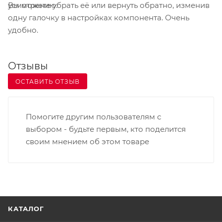
Вы можете убрать её или вернуть обратно, изменив
усмотрению.
способен удовлетворить практически любые
одну галочку в настройках компонента. Очень
требования клиента. Модель идеальным образом
удобно.
сочетает в себе доступную стоимость и
превосходные Технические характеристики. Для
подключения к компьютеру принтер снабжен
Отзывы
несколькими интерфейсами - USB 2.0, RS-232, LPT.
ОСТАВИТЬ ОТЗЫВ
По желанию заказчика принтер может быть
дооснащен модулем отделителя этикеток,
интерфейсами PS/2, Ethernet.
Помогите другим пользователям с
выбором - будьте первым, кто поделится
своим мнением об этом товаре
КАТАЛОГ