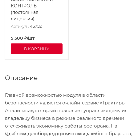
КОНТРОЛЬ
(постоянная
лицензия)
45752
Артикул
:
5 500
₽
/шт
В КОРЗИНУ
Описание
Главной возможностью модуля в области
безопасности является онлайн-сервис «Трактиръ:
Аналитика», который позволяет управляющему или
владельцу бизнеса в режиме реального времени
отслеживать экономику работы ресторана. На
Для ежедневного контроля в модуле
удобном дашборде, доступном из любого браузера,