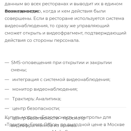
данным во всех ресторанах и выводит их в едином
Возможности:
окне, где видно, когда и кем действия были
совершены. Если в ресторане используется система
видеонаблюдения, то сразу же управляющий
сможет открыть и видеофрагмент, подтверждающий
действия со стороны персонала.
SMS-оповещения при открытии и закрытии
смены;
интеграция с системой видеонаблюдения;
монитор видеонаблюдения;
Трактиръ: Аналитика;
центр безопасности;
Купить модуль «Безопасность и контроль» для
центр безопасности - просмотр
«Трактиръ: Front-Office» по выгодной цене в Москве
видеофрагментов из архива.