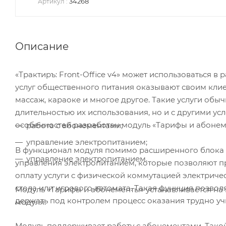
34268
Артикул
:
Описание
«Трактиръ: Front-Office v4» может использоваться 
услуг общественного питания оказывают своим клиен
массаж, караоке и многое другое. Такие услуги обы
длительностью их использования, но и с другими усло
особенностей разработан модуль «Тарифы и абонем
работа с абонементами;
управление электропитанием;
В функционал модуля помимо расширенного блока по
управление электропитанием.
управления электропитанием, которые позволяют п
оплату услуги с физической коммутацией электриче
стола или игрового автомата. Такая функция позвол
Модуль «Тарифы и абонементы» устанавливается на 
держать под контролем процесс оказания трудно уч
модуля.
Модуль поддерживает работу с абонементами. Тако