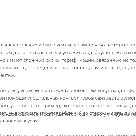
в развлекательных комплексах или заведениях, которые п
там дополнительные услуги. Бильярд, боулинг, услуги н
чно имеют сложные схемы тарификации, связанные не то
виями – день недели, время, состав услуги и т.д. Для уче
енты».
 учету и расчету стоимости оказанных услуг входят ф
ри помощи специальных контроллеров связывать регис
ских устройств, например, включать освещение бильярд
яет не допускать злоупотреблений со стороны сотрудник
каждое рабочее место, где необходим доступ к функци
итываемых услуг.
й вариант оплаты услуг помогает переводить взаимоотн