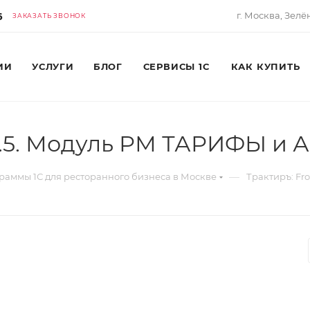
6
г. Москва, Зелё
ЗАКАЗАТЬ ЗВОНОК
ИИ
УСЛУГИ
БЛОГ
СЕРВИСЫ 1С
КАК КУПИТЬ
 v4.5. Модуль РМ ТАРИФЫ 
—
раммы 1С для ресторанного бизнеса в Москве
Трактиръ: F