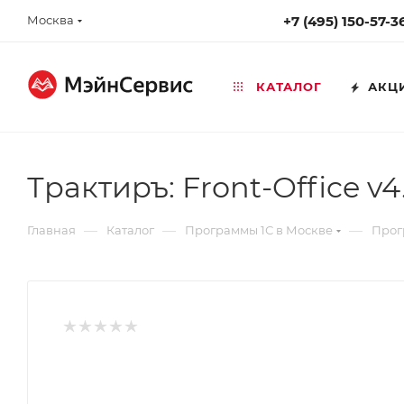
Москва
+7 (495) 150-57-3
КАТАЛОГ
АКЦ
Трактиръ: Front-Office
—
—
—
Главная
Каталог
Программы 1С в Москве
Прог