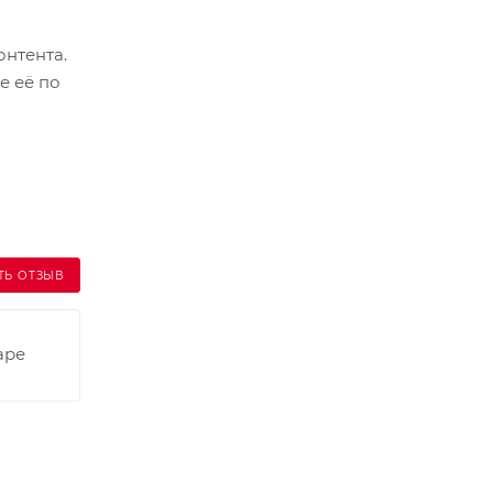
онтента.
е её по
ТЬ ОТЗЫВ
аре