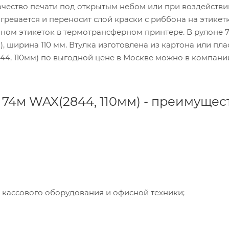
ачество печати под открытым небом или при воздействи
ревается и переносит слой краски с риббона на этикетк
оном этикеток в термотрансферном принтере. В рулоне 
″), ширина 110 мм. Втулка изготовлена из картона или пла
844, 110мм) по выгодной цене в Москве можно в компани
 74м WAX(2844, 110мм) - преимущес
 кассового оборудования и офисной техники;