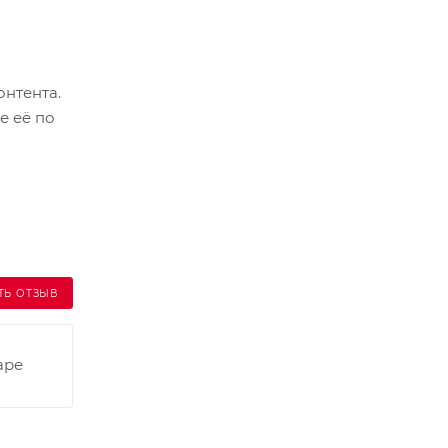
онтента.
е её по
ТЬ ОТЗЫВ
аре