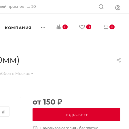
ный проспект, д. 20
0
0
0
КОМПАНИЯ
10мм)
—
иббон в Москве
от
150 ₽
ПОДРОБНЕЕ
Самовывоз сегодня - бесплатно