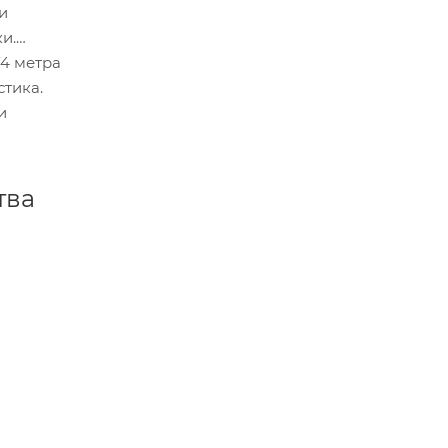
и
и.
74 метра
стика.
и
тва