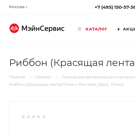
Москва
+7 (495) 150-57-3
КАТАЛОГ
АКЦ
Риббон (Красящая лента)
—
—
Главная
Каталог
Расходные материалы для контрол
Риббон (Красящая лента) 110мм х 74м WAX (2844, 110мм)