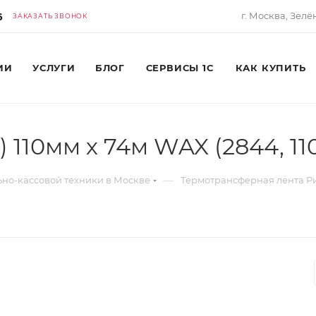
6
г. Москва, Зелё
ЗАКАЗАТЬ ЗВОНОК
ИИ
УСЛУГИ
БЛОГ
СЕРВИСЫ 1С
КАК КУПИТЬ
 110мм х 74м WAX (2844, 1
—
ьно-кассовой техники в Москве
Термотрансферная лента Р