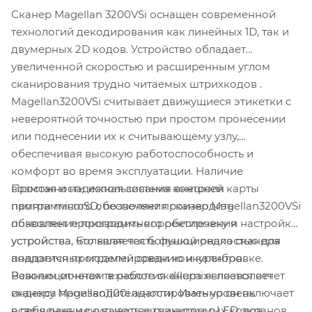
Сканер Magellan 3200VSi оснащен современной
технологий декодирования как линейных 1D, так и
двумерных 2D кодов. Устройство обладает
увеличенной скоростью и расширенным углом
сканирования трудно читаемых штрихкодов .
Magellan3200VSi считывает движущиеся этикетки с
невероятной точностью при простом пронесении
или поднесении их к считывающему узлу,
обеспечивая высокую работоспособность и
комфорт во время эксплуатации. Наличие
Простая и надежная система контроля
возможности использования внешней карты
программного обеспечения сканер Magellan3200VSi
памяти microSD, позволяет производить
позволяет производить корректировку и настройку
обновление программного обеспечения
устройства. Большая часть функционала сканера
устройства, что является большой редкостью для
поддается программированию и калибровке.
аналогичных моделей среди конкурентов.
Революционная технология «Illumix» позволяет
Важным отчетом в работе сканера является отчет
сканеру Magellan1100i адаптировать уровень
индекса производительности. Именно он включает
освещения и считывать штрихкоды с LED экранов
в себя данные о качестве сканируемых кодов.