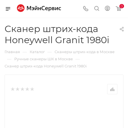
0
Сканер штрих-кода
Honeywell Granit 1980i
—
—
Главная
Каталог
Сканеры штрих-кода в Москве
—
—
Ручные сканеры ШК в Москве
Сканер штрих-кода Honeywell Granit 1980i