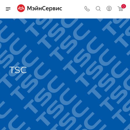
0
TSC