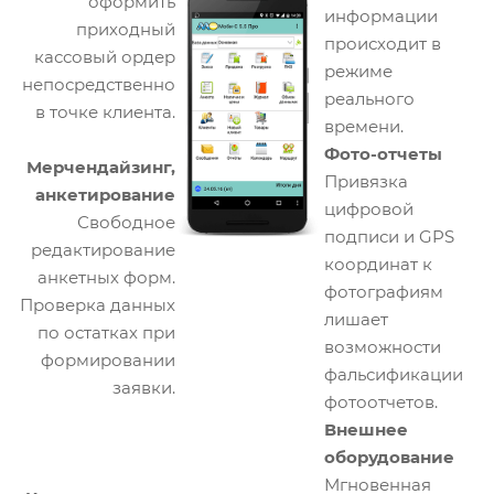
оформить
информации
приходный
происходит в
кассовый ордер
режиме
непосредственно
реального
в точке клиента.
времени.
Фото-отчеты
Мерчендайзинг,
Привязка
анкетирование
цифровой
Свободное
подписи и GPS
редактирование
координат к
анкетных форм.
фотографиям
Проверка данных
лишает
по остатках при
возможности
формировании
фальсификации
заявки.
фотоотчетов.
Внешнее
оборудование
Мгновенная