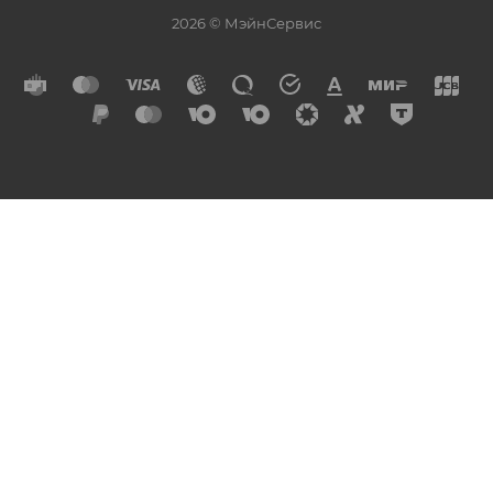
2026 © МэйнСервис